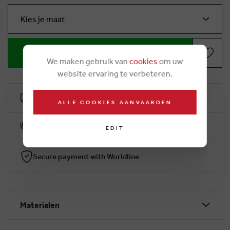
Kies je maat
IN WINKELMANDJE
We maken gebruik van
cookies
om uw
website ervaring te verbeteren.
Free delivery from €50
ALLE COOKIES AANVAARDEN
10% klantenkorting
EDIT
Secure payment with Worldline
Materialen