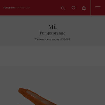
Togg
navi
Mii
Pumps orange
Reference number: 451097