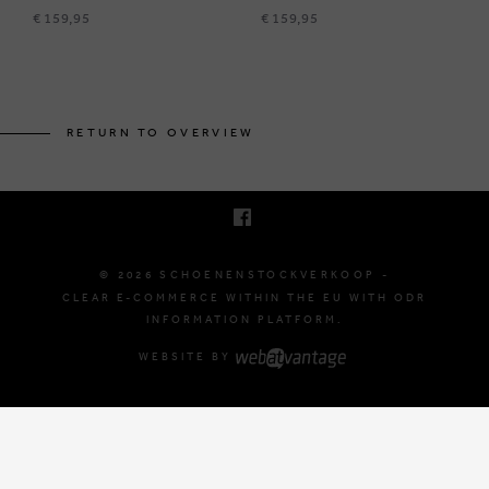
€ 159,95
€ 159,95
KRUINEIKESTRAAT 145
3150 HAACHT, BELGIUM
RETURN TO OVERVIEW
E. INFO@SCHOENENSTOCKVERKOOP.BE
T. +32 (0)16 61 71 60
© 2026 SCHOENENSTOCKVERKOOP -
CLEAR E-COMMERCE WITHIN THE EU WITH ODR
INFORMATION PLATFORM.
WEBSITE BY