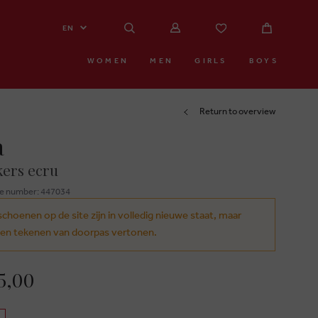
EN
WOMEN
MEN
GIRLS
BOYS
Return to overview
a
ers ecru
e number: 447034
schoenen op de site zijn in volledig nieuwe staat, maar
en tekenen van doorpas vertonen.
5,00