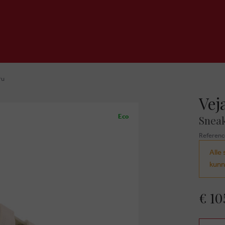
ru
Vej
Eco
Sneak
Referenc
Alle 
kunn
€ 10