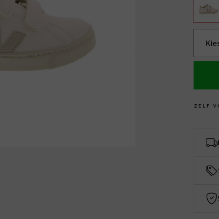
Kie
Z
E
L
F
V