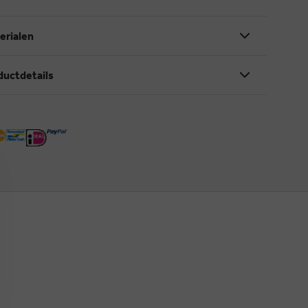
erialen
ductdetails