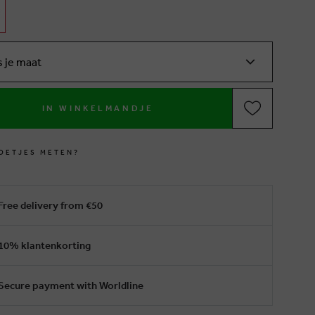
s je maat
IN WINKELMANDJE
O
E
T
J
E
S
M
E
T
E
N
?
Free delivery from €50
10% klantenkorting
Secure payment with Worldline