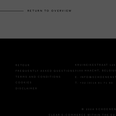
RETURN TO OVERVIEW
KRUINEIKESTRAAT 145
RETOUR
3150 HAACHT, BELGIU
FREQUENTLY ASKED QUESTIONS
TERMS AND CONDITIONS
E. INFO@SCHOENENS
COOKIES
T. +32 (0)16 61 71 60
DISCLAIMER
© 2026 SCHOENE
CLEAR E-COMMERCE WITHIN THE EU