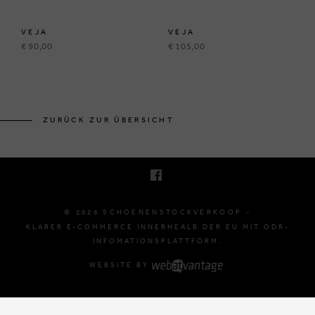
VEJA
VEJA
€ 90,00
€ 105,00
KRUINEIKESTRAAT 145
3150 HAACHT, BELGIË
ZURÜCK ZUR ÜBERSICHT
E. INFO@SCHOENENSTOCKVERKOOP.BE
T. +32 (0)16 61 71 60
© 2026 SCHOENENSTOCKVERKOOP -
KLARER E-COMMERCE INNERHEALB DER EU MIT ODR-
INFOMATIONSPLATTFORM.
WEBSITE BY