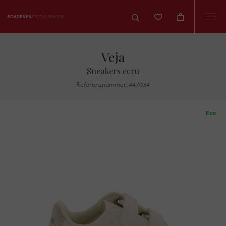
Togg
navi
Veja
Sneakers ecru
Referenznummer: 447034
Eco