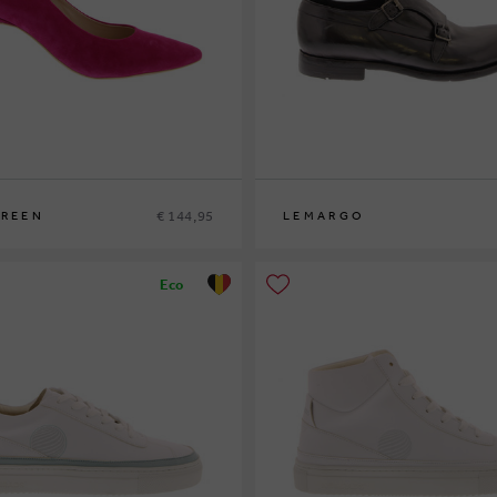
€ 144,95
GREEN
LEMARGO
42½
45
Eco