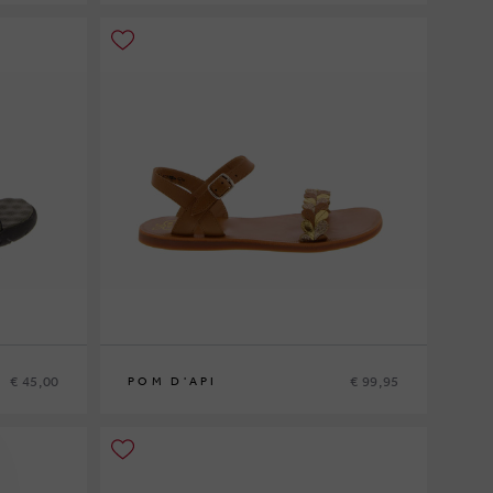
36
€ 45,00
€ 99,95
POM D'API
33