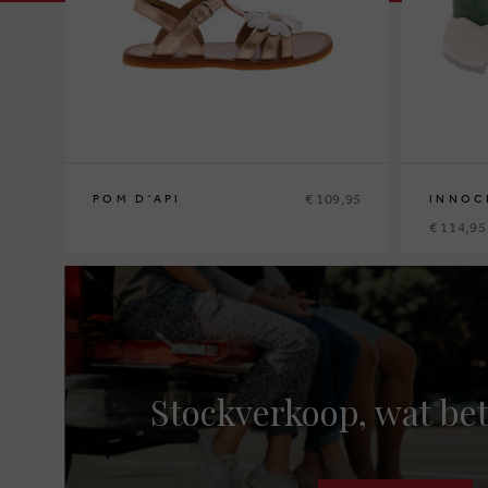
€ 109,95
POM D'API
INNOC
€ 114,95
30
37
Stockverkoop, wat bet