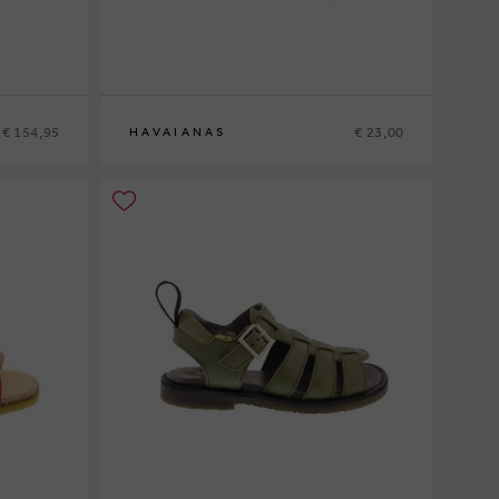
€ 154,95
€ 23,00
HAVAIANAS
27-28
29-30