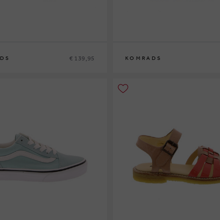
€ 139,95
DS
KOMRADS
37