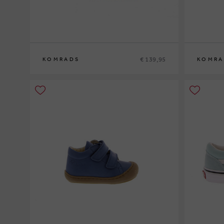
€ 139,95
KOMRADS
KOMRA
41
37