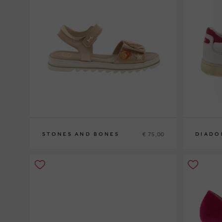
€ 75,00
STONES AND BONES
DIADO
31
40½
43