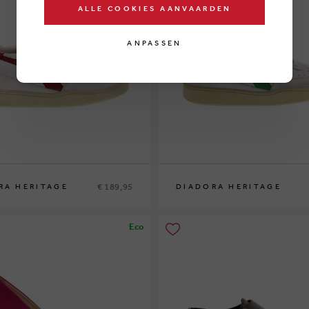
ALLE COOKIES AANVAARDEN
ANPASSEN
€ 189,95
RA HERITAGE
DIADORA HERITAGE
38
Eco