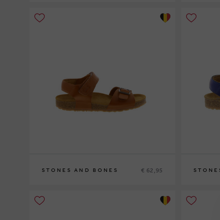
37
32
€ 62,95
STONES AND BONES
STONE
26
24