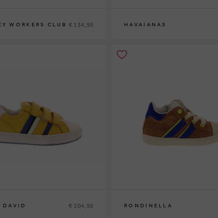
€ 134,95
EY WORKERS CLUB
HAVAIANAS
35-36
37-38
€ 104,95
E DAVID
RONDINELLA