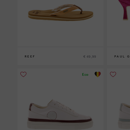
€ 49,99
REEF
PAUL 
36
39½
Eco