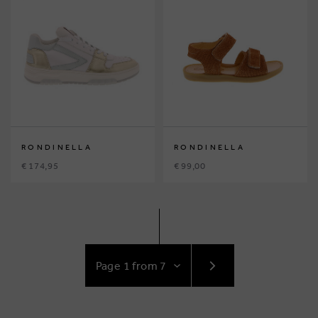
RONDINELLA
RONDINELLA
€ 174,95
€ 99,00
GO
TO
NEXT
PAGE