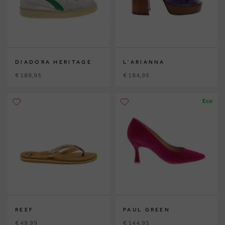
DIADORA HERITAGE
L'ARIANNA
€ 189,95
€ 184,95
Eco
REEF
PAUL GREEN
€ 49,99
€ 144,95