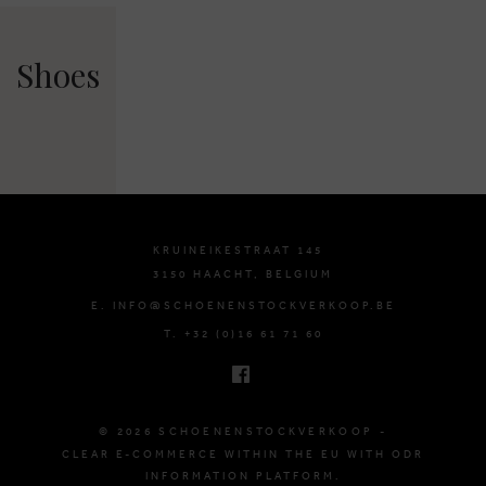
Shoes
KRUINEIKESTRAAT 145
3150 HAACHT, BELGIUM
E. INFO@SCHOENENSTOCKVERKOOP.BE
T. +32 (0)16 61 71 60
© 2026 SCHOENENSTOCKVERKOOP -
CLEAR E-COMMERCE WITHIN THE EU WITH ODR
INFORMATION PLATFORM.