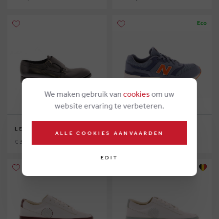
Eco
We maken gebruik van
cookies
om uw
website ervaring te verbeteren.
LEMARGO
NEW BALANCE
ALLE COOKIES AANVAARDEN
€ 375,00
€ 75,00
EDIT
Eco
Eco