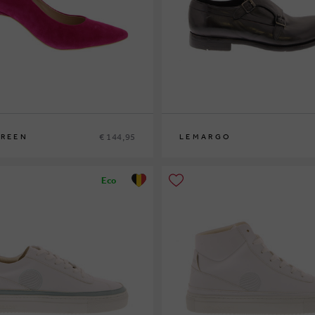
€ 144,95
GREEN
LEMARGO
42½
45
Eco