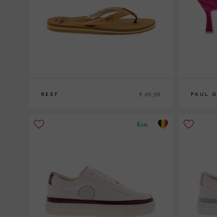
€ 49,99
REEF
PAUL 
36
39½
Eco