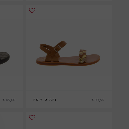
36
€ 45,00
€ 99,95
POM D'API
33