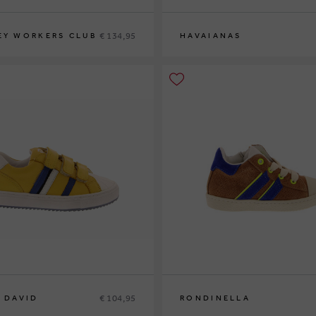
€ 134,95
EY WORKERS CLUB
HAVAIANAS
35-36
37-38
€ 104,95
E DAVID
RONDINELLA