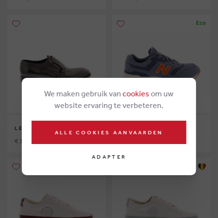
Eco
We maken gebruik van
cookies
om uw
website ervaring te verbeteren.
LEMARGO
NEW BALANCE
ALLE COOKIES AANVAARDEN
€ 375,00
€ 75,00
ADAPTER
Eco
Eco