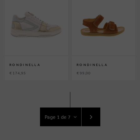
RONDINELLA
RONDINELLA
€ 174,95
€ 99,00
ACCÉDEZ
AU
SUIVANT
PAGE