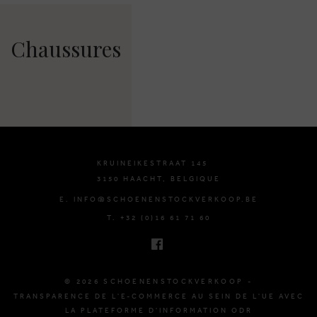
Chaussures
KRUINEIKESTRAAT 145
3150 HAACHT, BELGIQUE
E. INFO@SCHOENENSTOCKVERKOOP.BE
T. +32 (0)16 61 71 60
© 2026 SCHOENENSTOCKVERKOOP -
TRANSPARENCE DE L'E-COMMERCE AU SEIN DE L'UE AVEC
LA PLATEFORME D'INFORMATION ODR