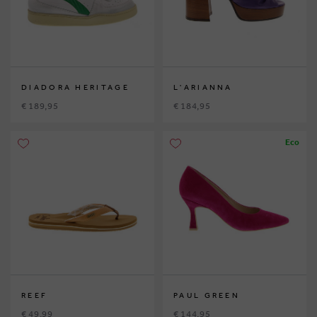
DIADORA HERITAGE
L'ARIANNA
€ 189,95
€ 184,95
Eco
REEF
PAUL GREEN
€ 49,99
€ 144,95