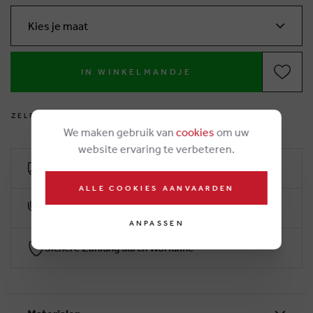
Kies je maat
IN WINKELMANDJE
Z
E
L
F
V
O
E
T
J
E
S
M
E
T
E
N
?
We maken gebruik van
cookies
om uw
website ervaring te verbeteren.
Kostenlose Lieferung ab €50
ALLE COOKIES AANVAARDEN
10% klantenkorting
ANPASSEN
Sichere Zahlung durch Worldline