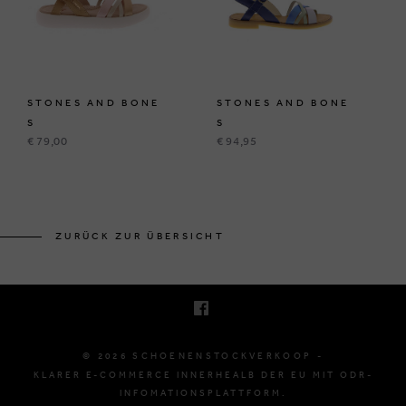
STONES AND BONE
STONES AND BONE
S
S
€ 79,00
€ 94,95
KRUINEIKESTRAAT 145
3150 HAACHT, BELGIË
ZURÜCK ZUR ÜBERSICHT
E. INFO@SCHOENENSTOCKVERKOOP.BE
T. +32 (0)16 61 71 60
© 2026 SCHOENENSTOCKVERKOOP -
KLARER E-COMMERCE INNERHEALB DER EU MIT ODR-
INFOMATIONSPLATTFORM.