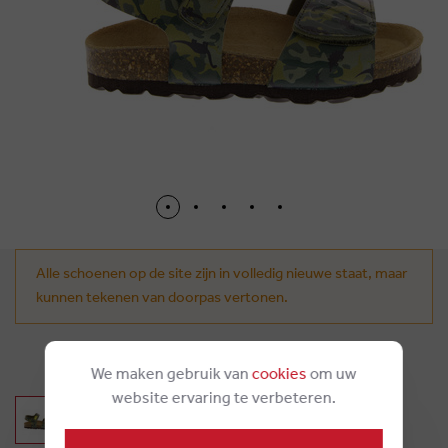
Alle schoenen op de site zijn in volledig nieuwe staat, maar
kunnen tekenen van doorpas vertonen.
€ 59,95
We maken gebruik van
cookies
om uw
website ervaring te verbeteren.