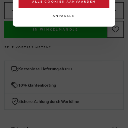
ALLE COOKIES AANVAARDEN
Kies je maat
ANPASSEN
IN WINKELMANDJE
Z
E
L
F
V
O
E
T
J
E
S
M
E
T
E
N
?
Kostenlose Lieferung ab €50
10% klantenkorting
Sichere Zahlung durch Worldline