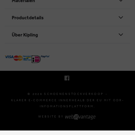
Materialen
Productdetails
Über Kipling
KRUINEIKESTRAAT 145
3150 HAACHT, BELGIË
E. INFO@SCHOENENSTOCKVERKOOP.BE
T. +32 (0)16 61 71 60
© 2026 SCHOENENSTOCKVERKOOP -
KLARER E-COMMERCE INNERHEALB DER EU MIT ODR-
INFOMATIONSPLATTFORM.
WEBSITE BY