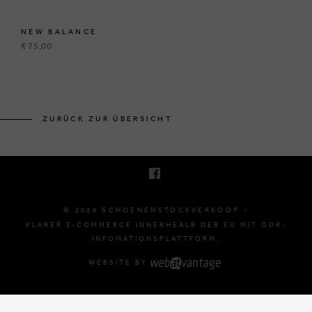
NEW BALANCE
€ 75,00
KRUINEIKESTRAAT 145
3150 HAACHT, BELGIË
ZURÜCK ZUR ÜBERSICHT
E. INFO@SCHOENENSTOCKVERKOOP.BE
T. +32 (0)16 61 71 60
© 2026 SCHOENENSTOCKVERKOOP -
KLARER E-COMMERCE INNERHEALB DER EU MIT ODR-
INFOMATIONSPLATTFORM.
WEBSITE BY