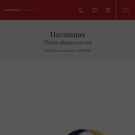
Togg
navi
Havaianas
Thong slippers green
Reference number: 460188