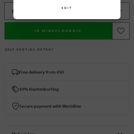
EDIT
Kies je maat
IN WINKELMANDJE
Z
E
L
F
V
O
E
T
J
E
S
M
E
T
E
N
?
Free delivery from €50
10% klantenkorting
Secure payment with Worldline