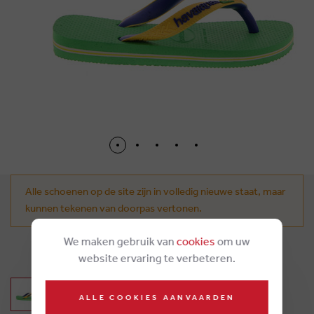
Alle schoenen op de site zijn in volledig nieuwe staat, maar
kunnen tekenen van doorpas vertonen.
We maken gebruik van
cookies
om uw
€ 23,00
website ervaring te verbeteren.
ALLE COOKIES AANVAARDEN