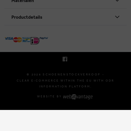
Materialen
Productdetails
KRUINEIKESTRAAT 145
3150 HAACHT, BELGIUM
E. INFO@SCHOENENSTOCKVERKOOP.BE
T. +32 (0)16 61 71 60
© 2026 SCHOENENSTOCKVERKOOP -
CLEAR E-COMMERCE WITHIN THE EU WITH ODR
INFORMATION PLATFORM.
WEBSITE BY