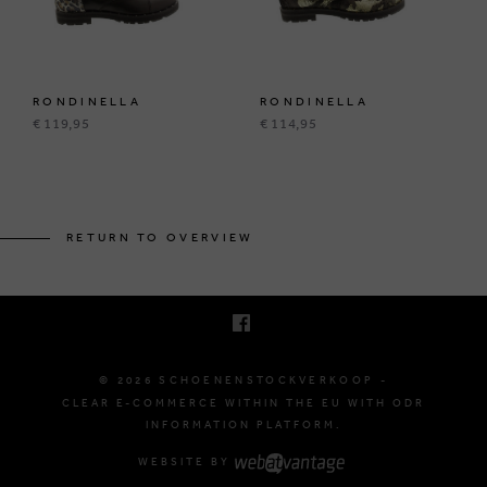
RONDINELLA
RONDINELLA
€ 119,95
€ 114,95
KRUINEIKESTRAAT 145
3150 HAACHT, BELGIUM
RETURN TO OVERVIEW
E. INFO@SCHOENENSTOCKVERKOOP.BE
T. +32 (0)16 61 71 60
© 2026 SCHOENENSTOCKVERKOOP -
CLEAR E-COMMERCE WITHIN THE EU WITH ODR
INFORMATION PLATFORM.
WEBSITE BY