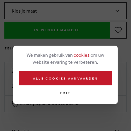
Kies je maat
IN WINKELMANDJE
Z
E
L
F
V
O
E
T
J
E
S
M
E
T
E
N
?
We maken gebruik van
cookies
om uw
website ervaring te verbeteren.
Free delivery from €50
ALLE COOKIES AANVAARDEN
10% klantenkorting
EDIT
Secure payment with Worldline