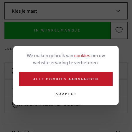
Kies je maat
IN WINKELMANDJE
Z
E
L
F
V
O
E
T
J
E
S
M
E
T
E
N
?
We maken gebruik van
cookies
om uw
website ervaring te verbeteren.
Livraison gratuit dès €50
ALLE COOKIES AANVAARDEN
10% klantenkorting
ADAPTER
Paiement sécurisé par Worldline