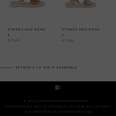
STONES AND BONE
STONES AND BONE
S
S
€ 75,00
€ 75,00
KRUINEIKESTRAAT 145
3150 HAACHT, BELGIQUE
RETOUR À LA VUE D'ENSEMBLE
E. INFO@SCHOENENSTOCKVERKOOP.BE
T. +32 (0)16 61 71 60
© 2026 SCHOENENSTOCKVERKOOP -
TRANSPARENCE DE L'E-COMMERCE AU SEIN DE L'UE AVEC
LA PLATEFORME D'INFORMATION ODR