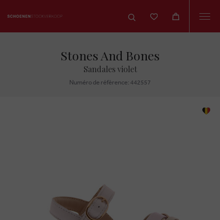
Togg
navi
Stones And Bones
Sandales violet
Numéro de réfèrence: 442557