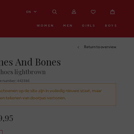
EN
WOMEN
MEN
GIRLS
BOYS
Return to overview
nes And Bones
hoes lightbrown
e number: 442386
schoenen op de site zijn in volledig nieuwe staat, maar
en tekenen van doorpas vertonen.
9,95