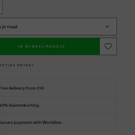
s je maat
IN WINKELMANDJE
O
E
T
J
E
S
M
E
T
E
N
?
Free delivery from €50
10% klantenkorting
Secure payment with Worldline