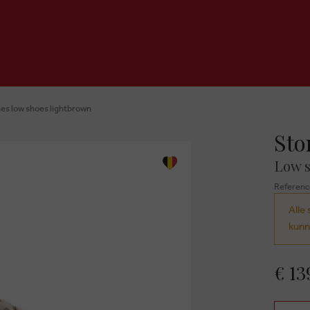
es low shoes lightbrown
Sto
Low s
Referenc
Alle 
kunn
€ 13