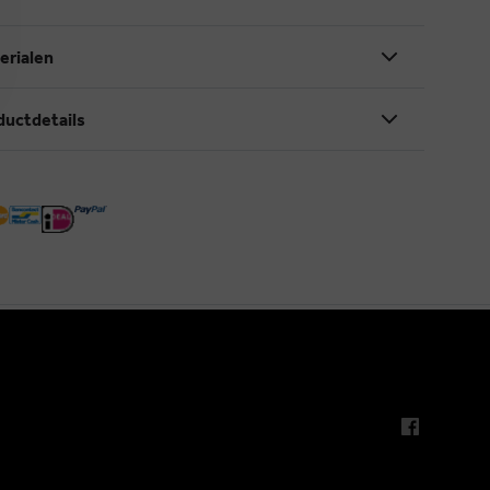
erialen
ductdetails