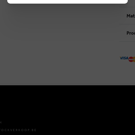
Mat
Pro
M
TOCKVERKOOP.BE