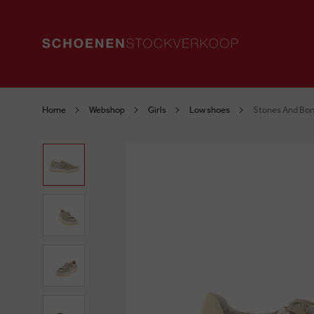
Home
Webshop
Girls
Low shoes
Stones And Bon