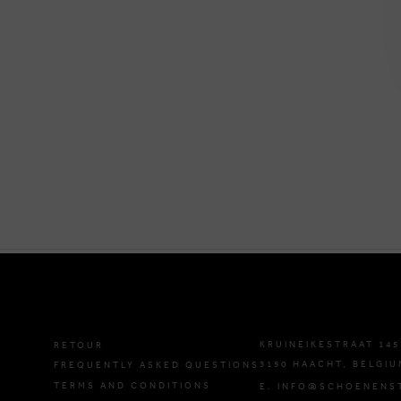
KRUINEIKESTRAAT 145
RETOUR
3150 HAACHT, BELGIU
FREQUENTLY ASKED QUESTIONS
TERMS AND CONDITIONS
E. INFO@SCHOENENS