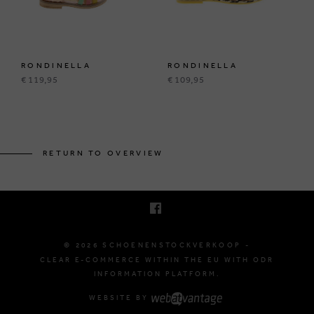
RONDINELLA
RONDINELLA
€ 119,95
€ 109,95
KRUINEIKESTRAAT 145
3150 HAACHT, BELGIUM
RETURN TO OVERVIEW
E. INFO@SCHOENENSTOCKVERKOOP.BE
T. +32 (0)16 61 71 60
© 2026 SCHOENENSTOCKVERKOOP -
CLEAR E-COMMERCE WITHIN THE EU WITH ODR
INFORMATION PLATFORM.
WEBSITE BY