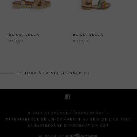
RONDINELLA
RONDINELLA
€ 99,00
€ 119,95
KRUINEIKESTRAAT 145
3150 HAACHT, BELGIQUE
RETOUR À LA VUE D'ENSEMBLE
E. INFO@SCHOENENSTOCKVERKOOP.BE
T. +32 (0)16 61 71 60
© 2026 SCHOENENSTOCKVERKOOP -
TRANSPARENCE DE L'E-COMMERCE AU SEIN DE L'UE AVEC
LA PLATEFORME D'INFORMATION ODR
WEBSITE BY