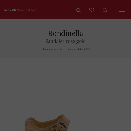
Togg
navi
Rondinella
Sandales rose gold
Numéro de réfèrence: 442260