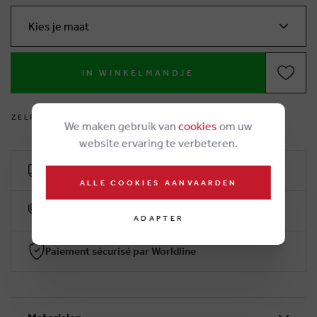
Kies je maat
IN WINKELMANDJE
Z
E
L
F
V
O
E
T
J
E
S
M
E
T
E
N
?
We maken gebruik van
cookies
om uw
website ervaring te verbeteren.
Livraison gratuit dès €50
ALLE COOKIES AANVAARDEN
10% klantenkorting
ADAPTER
Paiement sécurisé par Worldline