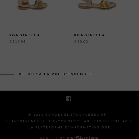
RONDINELLA
RONDINELLA
€ 119,95
€ 99,00
KRUINEIKESTRAAT 145
3150 HAACHT, BELGIQUE
RETOUR À LA VUE D'ENSEMBLE
E. INFO@SCHOENENSTOCKVERKOOP.BE
T. +32 (0)16 61 71 60
© 2026 SCHOENENSTOCKVERKOOP -
TRANSPARENCE DE L'E-COMMERCE AU SEIN DE L'UE AVEC
LA PLATEFORME D'INFORMATION ODR
WEBSITE BY