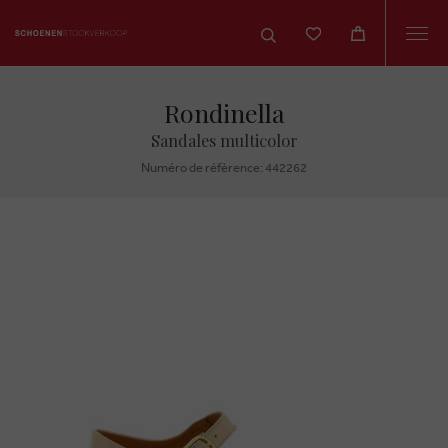
Togg
navi
Rondinella
Sandales multicolor
Numéro de réfèrence: 442262