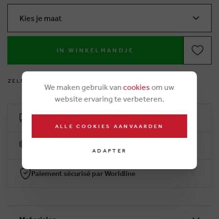
Kies je maat
IN WINKELMANDJE
Z
E
L
F
V
O
E
T
J
E
S
M
E
T
E
N
?
We maken gebruik van
cookies
om uw
website ervaring te verbeteren.
Livraison gratuit dès €50
ALLE COOKIES AANVAARDEN
10% klantenkorting
ADAPTER
Paiement sécurisé par Worldline