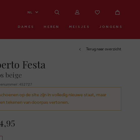
NL
DAMES
HEREN
MEISJES
JONGENS
Terug naar overzicht
erto Festa
s beige
ienummer: 452727
schoenen op de site zijn in volledig nieuwe staat, maar
en tekenen van doorpas vertonen.
4,95