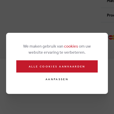
Mat
Pro
We maken gebruik van
cookies
om uw
website ervaring te verbeteren.
ALLE COOKIES AANVAARDEN
AANPASSEN