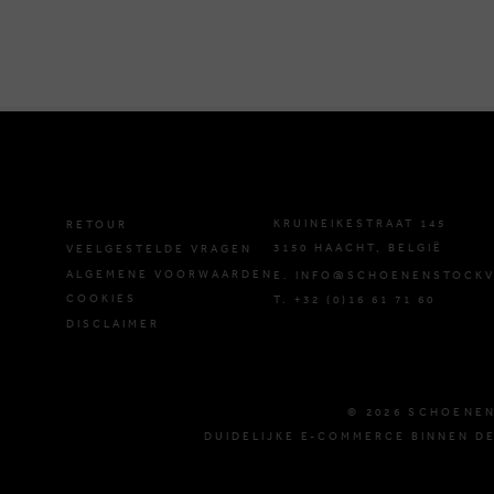
KRUINEIKESTRAAT 145
RETOUR
3150 HAACHT, BELGIË
VEELGESTELDE VRAGEN
ALGEMENE VOORWAARDEN
E. INFO@SCHOENENSTOCKV
COOKIES
T. +32 (0)16 61 71 60
DISCLAIMER
© 2026 SCHOENE
DUIDELIJKE E-COMMERCE BINNEN DE