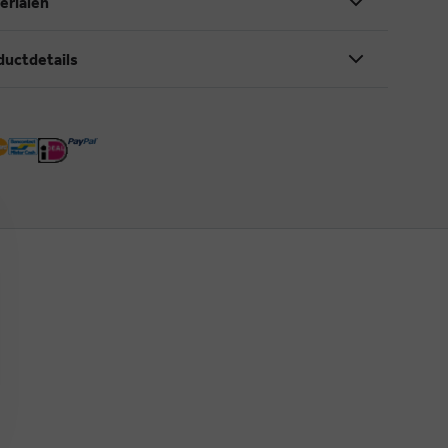
erialen
ductdetails