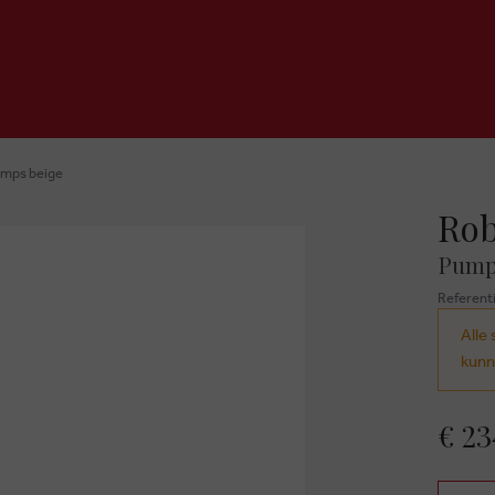
umps beige
Rob
Pump
Referent
Alle 
kunn
€ 23