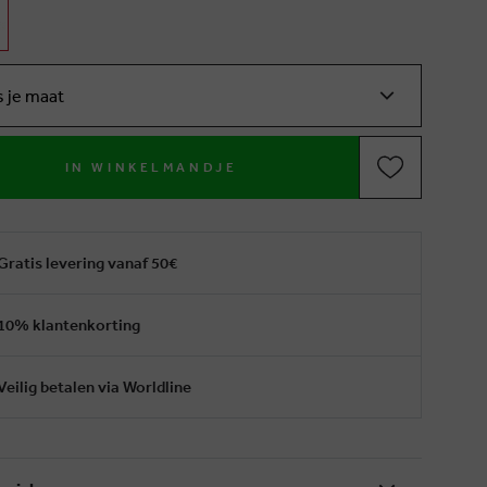
s je maat
IN WINKELMANDJE
Gratis levering vanaf 50€
10% klantenkorting
Veilig betalen via Worldline