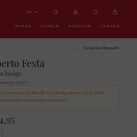
DE
DAMEN
HERREN
MÄDCHEN
JUNGEN
Zurück zur Übersicht
erto Festa
s beige
znummer: 452727
schoenen op de site zijn in volledig nieuwe staat, maar
en tekenen van doorpas vertonen.
4,95