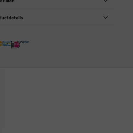
erialen
ductdetails