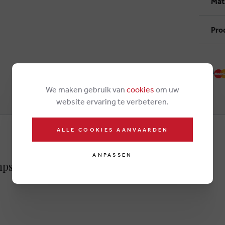
Mat
Pro
We maken gebruik van
cookies
om uw
website ervaring te verbeteren.
ALLE COOKIES AANVAARDEN
ANPASSEN
ps beige