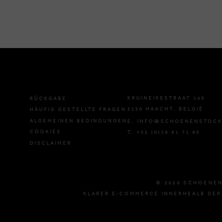
KRUINEIKESTRAAT 145
RÜCKGABE
3150 HAACHT, BELGIË
HÄUFIG GESTELLTE FRAGEN
ALGEMEINEN BEDINGUNGEN
E. INFO@SCHOENENSTOCK
COOKIES
T. +32 (0)16 61 71 60
DISCLAIMER
© 2026 SCHOENE
KLARER E-COMMERCE INNERHEALB DER