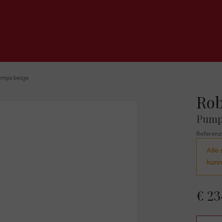
umps beige
Rob
Pump
Referen
Alle 
kunn
€ 23