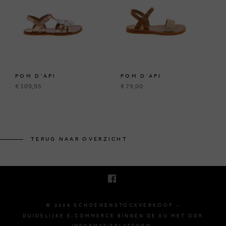
POM D'API
POM D'API
€ 109,95
€ 79,00
KRUINEIKESTRAAT 145
3150 HAACHT, BELGIË
TERUG NAAR OVERZICHT
E. INFO@SCHOENENSTOCKVERKOOP.BE
T. +32 (0)16 61 71 60
© 2026 SCHOENENSTOCKVERKOOP -
DUIDELIJKE E-COMMERCE BINNEN DE EU MET ODR