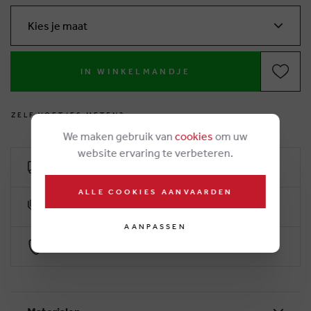
Kies je maat
IN WINKELMANDJE
Z
E
L
F
V
O
E
T
J
E
S
M
E
T
E
N
?
We maken gebruik van
cookies
om uw
website ervaring te verbeteren.
Gratis levering vanaf 50€
ALLE COOKIES AANVAARDEN
10% klantenkorting
AANPASSEN
Veilig betalen via Worldline