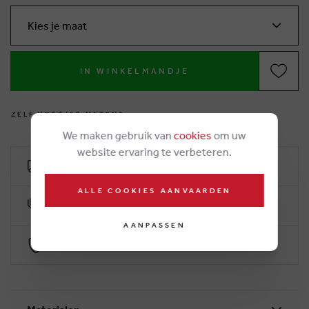
Kies je maat
IN WINKELMANDJE
Z
E
L
F
V
O
E
T
J
E
S
M
E
T
E
N
?
We maken gebruik van
cookies
om uw
website ervaring te verbeteren.
Gratis levering vanaf 50€
ALLE COOKIES AANVAARDEN
10% klantenkorting
AANPASSEN
Veilig betalen via Worldline