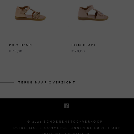
POM D'API
POM D'API
€ 75,00
€ 79,00
KRUINEIKESTRAAT 145
3150 HAACHT, BELGIË
TERUG NAAR OVERZICHT
E. INFO@SCHOENENSTOCKVERKOOP.BE
T. +32 (0)16 61 71 60
© 2026 SCHOENENSTOCKVERKOOP -
DUIDELIJKE E-COMMERCE BINNEN DE EU MET ODR