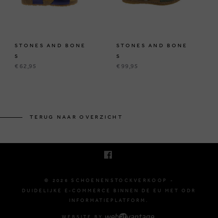
STONES AND BONE
STONES AND BONE
S
S
€ 62,95
€ 99,95
KRUINEIKESTRAAT 145
3150 HAACHT, BELGIË
TERUG NAAR OVERZICHT
E. INFO@SCHOENENSTOCKVERKOOP.BE
T. +32 (0)16 61 71 60
© 2026 SCHOENENSTOCKVERKOOP -
DUIDELIJKE E-COMMERCE BINNEN DE EU MET ODR
INFORMATIEPLATFORM.
WEBSITE BY