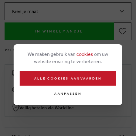
Kies je maat
IN WINKELMANDJE
Z
E
L
F
V
O
E
T
J
E
S
M
E
T
E
N
?
We maken gebruik van
cookies
om uw
website ervaring te verbeteren.
Gratis levering vanaf 50€
ALLE COOKIES AANVAARDEN
10% klantenkorting
AANPASSEN
Veilig betalen via Worldline