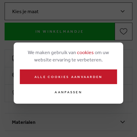
Kies je maat
IN WINKELMANDJE
We maken gebruik van
cookies
om uw
Gratis levering vanaf 50€
website ervaring te verbeteren.
10% klantenkorting
ALLE COOKIES AANVAARDEN
AANPASSEN
Veilig betalen via Worldline
Materialen