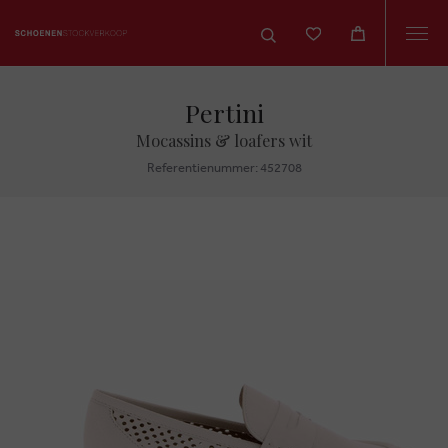
Togg
navi
Pertini
Mocassins & loafers wit
Referentienummer: 452708