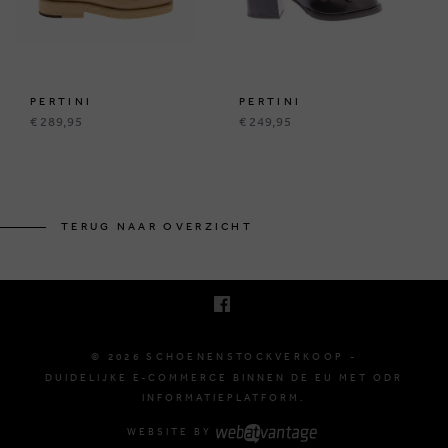
PERTINI
PERTINI
€ 289,95
€ 249,95
KRUINEIKESTRAAT 145
3150 HAACHT, BELGIË
TERUG NAAR OVERZICHT
E. INFO@SCHOENENSTOCKVERKOOP.BE
T. +32 (0)16 61 71 60
© 2026 SCHOENENSTOCKVERKOOP -
DUIDELIJKE E-COMMERCE BINNEN DE EU MET ODR
INFORMATIEPLATFORM.
WEBSITE BY