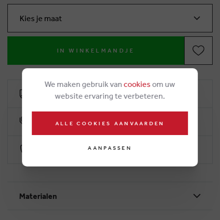
Kies je maat
IN WINKELMANDJE
We maken gebruik van
cookies
om uw
Gratis levering vanaf 50€
website ervaring te verbeteren.
10% klantenkorting
ALLE COOKIES AANVAARDEN
AANPASSEN
Veilig betalen via Worldline
Materialen