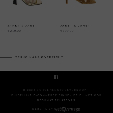
JANET & JANET
JANET & JANET
€ 219,00
€ 199,00
KRUINEIKESTRAAT 145
3150 HAACHT, BELGIË
TERUG NAAR OVERZICHT
E. INFO@SCHOENENSTOCKVERKOOP.BE
T. +32 (0)16 61 71 60
© 2026 SCHOENENSTOCKVERKOOP -
DUIDELIJKE E-COMMERCE BINNEN DE EU MET ODR
INFORMATIEPLATFORM.
WEBSITE BY