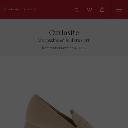
Togg
navi
Curiosite
Mocassins & loafers ecru
Referentienummer: 451265