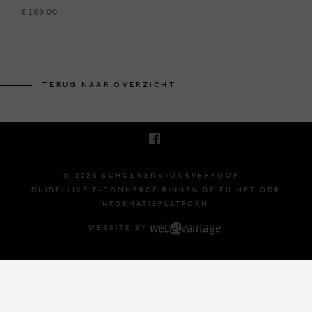
€ 169,00
KRUINEIKESTRAAT 145
3150 HAACHT, BELGIË
TERUG NAAR OVERZICHT
E. INFO@SCHOENENSTOCKVERKOOP.BE
T. +32 (0)16 61 71 60
© 2026 SCHOENENSTOCKVERKOOP -
DUIDELIJKE E-COMMERCE BINNEN DE EU MET ODR
INFORMATIEPLATFORM.
WEBSITE BY