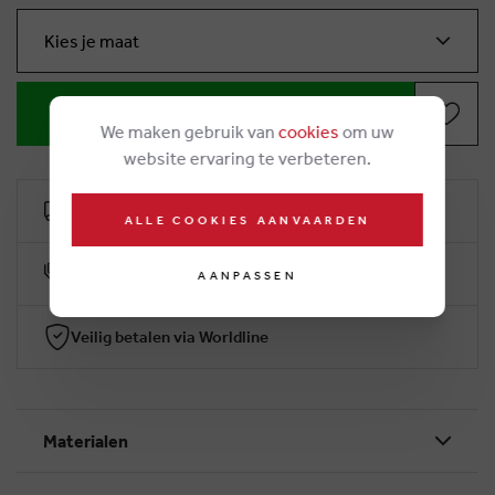
Kies je maat
IN WINKELMANDJE
We maken gebruik van
cookies
om uw
website ervaring te verbeteren.
Gratis levering vanaf 50€
ALLE COOKIES AANVAARDEN
10% klantenkorting
AANPASSEN
Veilig betalen via Worldline
Materialen