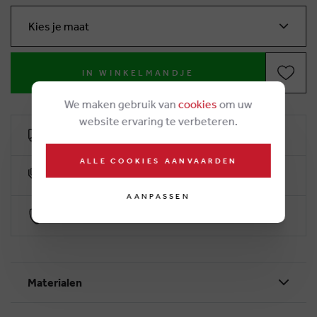
Kies je maat
IN WINKELMANDJE
We maken gebruik van
cookies
om uw
website ervaring te verbeteren.
Gratis levering vanaf 50€
ALLE COOKIES AANVAARDEN
10% klantenkorting
AANPASSEN
Veilig betalen via Worldline
Materialen