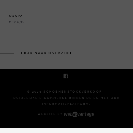
SCAPA
€ 184,95
KRUINEIKESTRAAT 145
3150 HAACHT, BELGIË
TERUG NAAR OVERZICHT
E. INFO@SCHOENENSTOCKVERKOOP.BE
T. +32 (0)16 61 71 60
© 2026 SCHOENENSTOCKVERKOOP -
DUIDELIJKE E-COMMERCE BINNEN DE EU MET ODR
INFORMATIEPLATFORM.
WEBSITE BY