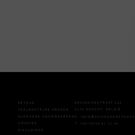
KRUINEIKESTRAAT 145
RETOUR
3150 HAACHT, BELGIË
VEELGESTELDE VRAGEN
ALGEMENE VOORWAARDEN
E. INFO@SCHOENENSTOCKV
COOKIES
T. +32 (0)16 61 71 60
DISCLAIMER