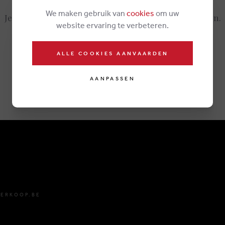
We maken gebruik van
cookies
om uw
Je kan steeds opnieuw zoeken of de
webshop
bezoeken.
website ervaring te verbeteren.
ALLE COOKIES AANVAARDEN
AANPASSEN
ERKOOP.BE