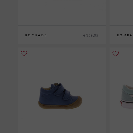
€ 139,95
KOMRADS
KOMRA
41
37