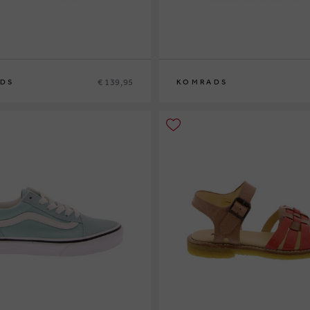
€ 139,95
DS
KOMRADS
37