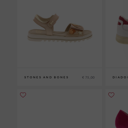
€ 75,00
STONES AND BONES
DIADO
31
40½
43