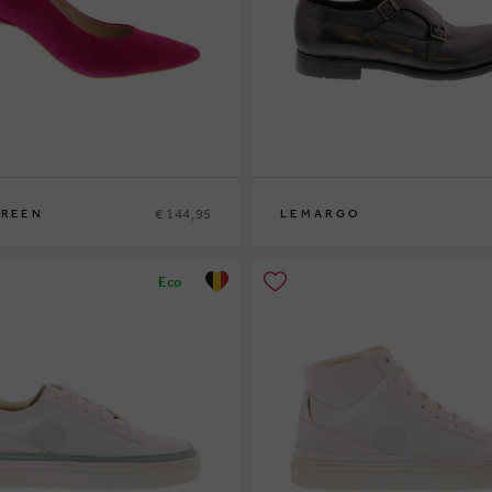
€ 144,95
GREEN
LEMARGO
42½
45
Eco