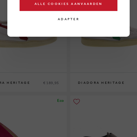
ALLE COOKIES AANVAARDEN
ADAPTER
€ 189,95
RA HERITAGE
DIADORA HERITAGE
38
Eco