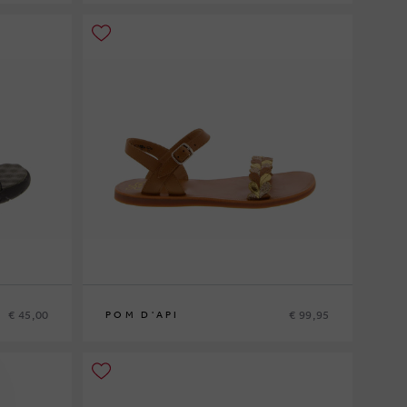
36
€ 45,00
€ 99,95
POM D'API
33