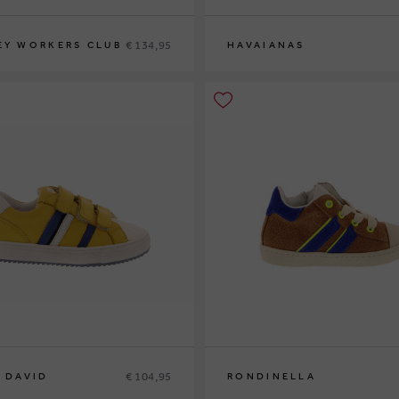
€ 134,95
EY WORKERS CLUB
HAVAIANAS
35-36
37-38
€ 104,95
E DAVID
RONDINELLA