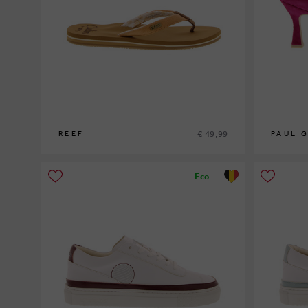
€ 49,99
REEF
PAUL 
36
39½
Eco