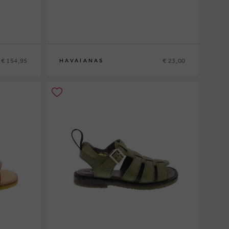
€ 154,95
€ 23,00
HAVAIANAS
27-28
29-30