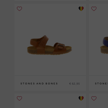
37
32
€ 62,95
STONES AND BONES
STONE
26
24