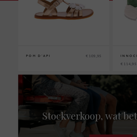
€ 109,95
POM D'API
INNOC
€ 114,95
30
37
Stockverkoop, wat bet