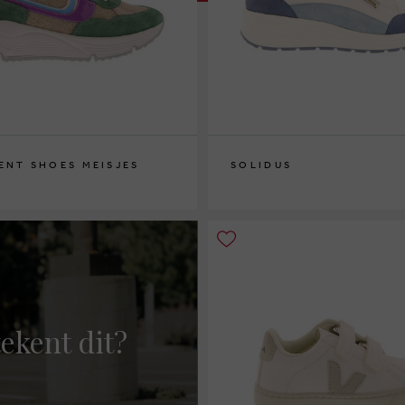
ENT SHOES MEISJES
SOLIDUS
37½
ekent dit?