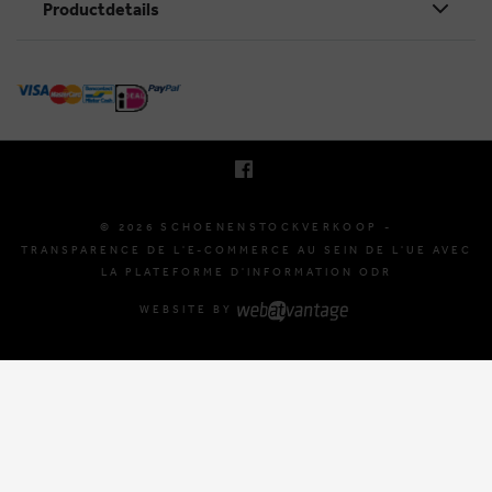
Productdetails
KRUINEIKESTRAAT 145
3150 HAACHT, BELGIQUE
E. INFO@SCHOENENSTOCKVERKOOP.BE
T. +32 (0)16 61 71 60
© 2026 SCHOENENSTOCKVERKOOP -
TRANSPARENCE DE L'E-COMMERCE AU SEIN DE L'UE AVEC
LA PLATEFORME D'INFORMATION ODR
WEBSITE BY