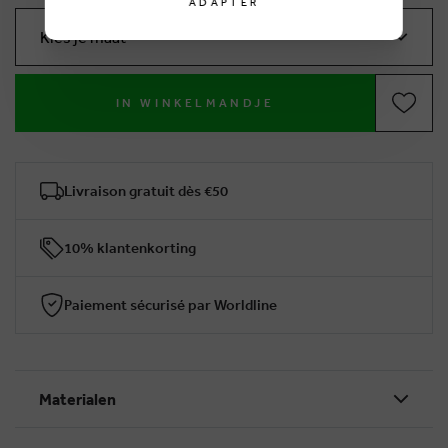
ADAPTER
Kies je maat
IN WINKELMANDJE
Livraison gratuit dès €50
10% klantenkorting
Paiement sécurisé par Worldline
Materialen