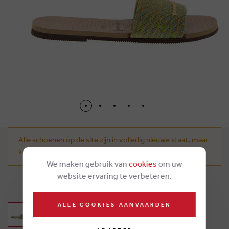
Alle schoenen op de site zijn in volledig nieuwe staat, maar
kunnen tekenen van doorpas vertonen.
We maken gebruik van
cookies
om uw
website ervaring te verbeteren.
€ 38,00
ALLE COOKIES AANVAARDEN