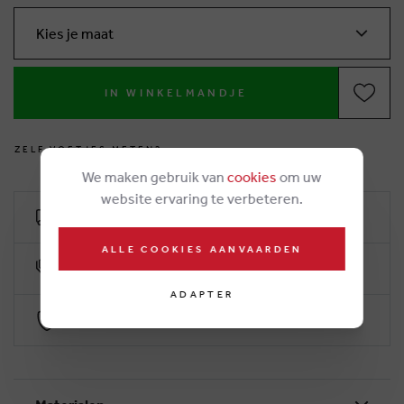
Kies je maat
IN WINKELMANDJE
Z
E
L
F
V
O
E
T
J
E
S
M
E
T
E
N
?
We maken gebruik van
cookies
om uw
website ervaring te verbeteren.
Livraison gratuit dès €50
ALLE COOKIES AANVAARDEN
10% klantenkorting
ADAPTER
Paiement sécurisé par Worldline