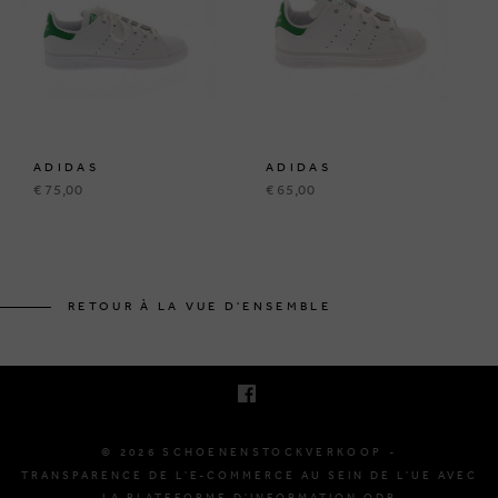
ADIDAS
ADIDAS
€ 75,00
€ 65,00
KRUINEIKESTRAAT 145
3150 HAACHT, BELGIQUE
RETOUR À LA VUE D'ENSEMBLE
E. INFO@SCHOENENSTOCKVERKOOP.BE
T. +32 (0)16 61 71 60
© 2026 SCHOENENSTOCKVERKOOP -
TRANSPARENCE DE L'E-COMMERCE AU SEIN DE L'UE AVEC