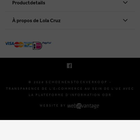
Productdetails
À propos de Lola Cruz
KRUINEIKESTRAAT 145
3150 HAACHT, BELGIQUE
E. INFO@SCHOENENSTOCKVERKOOP.BE
T. +32 (0)16 61 71 60
© 2026 SCHOENENSTOCKVERKOOP -
TRANSPARENCE DE L'E-COMMERCE AU SEIN DE L'UE AVEC
LA PLATEFORME D'INFORMATION ODR
WEBSITE BY