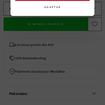
ADAPTER
Kies je maat
IN WINKELMANDJE
Livraison gratuit dès €50
10% klantenkorting
Paiement sécurisé par Worldline
Materialen