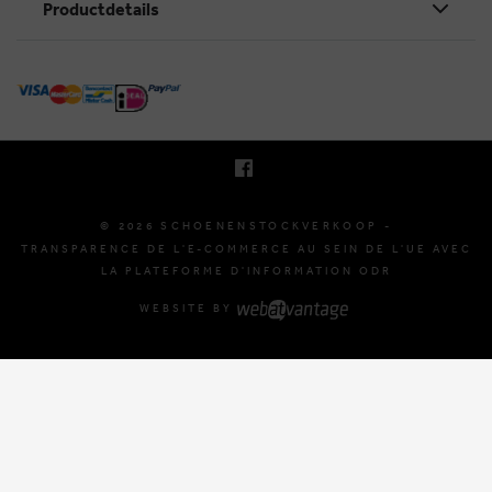
Productdetails
KRUINEIKESTRAAT 145
3150 HAACHT, BELGIQUE
E. INFO@SCHOENENSTOCKVERKOOP.BE
T. +32 (0)16 61 71 60
© 2026 SCHOENENSTOCKVERKOOP -
TRANSPARENCE DE L'E-COMMERCE AU SEIN DE L'UE AVEC
LA PLATEFORME D'INFORMATION ODR
WEBSITE BY