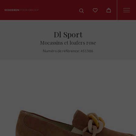
Togg
navi
Dl Sport
Mocassins et loafers rose
Numéro de réfèrence: 451386