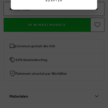
ADAPTER
Kies je maat
IN WINKELMANDJE
Livraison gratuit dès €50
10% klantenkorting
Paiement sécurisé par Worldline
Materialen