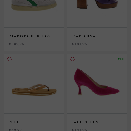
DIADORA HERITAGE
L'ARIANNA
€ 189,95
€ 184,95
Eco
REEF
PAUL GREEN
€ 49,99
€ 144,95