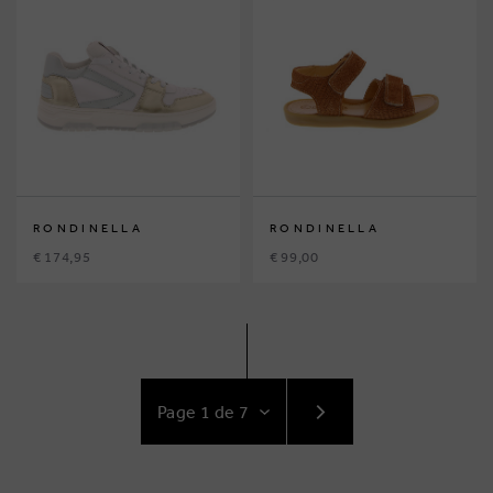
RONDINELLA
RONDINELLA
€ 174,95
€ 99,00
ACCÉDEZ
AU
SUIVANT
PAGE