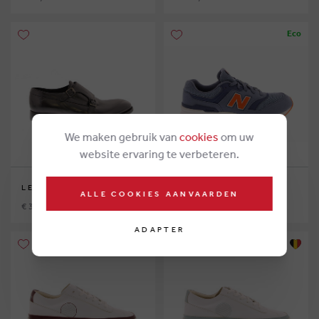
Eco
We maken gebruik van
cookies
om uw
website ervaring te verbeteren.
LEMARGO
NEW BALANCE
ALLE COOKIES AANVAARDEN
€ 375,00
€ 75,00
ADAPTER
Eco
Eco