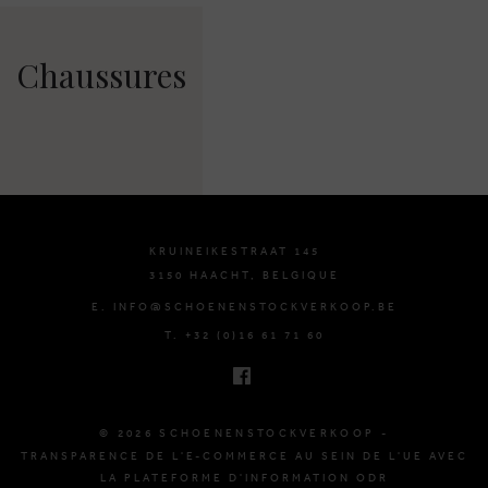
Chaussures
KRUINEIKESTRAAT 145
3150 HAACHT, BELGIQUE
E. INFO@SCHOENENSTOCKVERKOOP.BE
T. +32 (0)16 61 71 60
© 2026 SCHOENENSTOCKVERKOOP -
TRANSPARENCE DE L'E-COMMERCE AU SEIN DE L'UE AVEC
LA PLATEFORME D'INFORMATION ODR