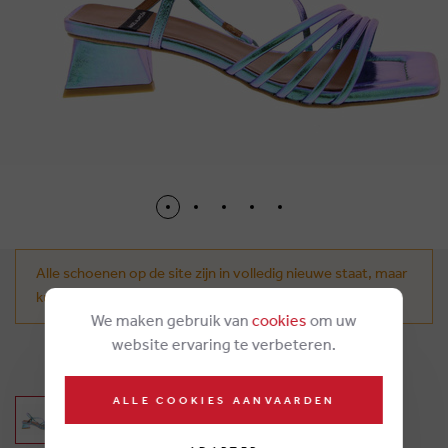
Alle schoenen op de site zijn in volledig nieuwe staat, maar
kunnen tekenen van doorpas vertonen.
We maken gebruik van
cookies
om uw
website ervaring te verbeteren.
€ 109,95
ALLE COOKIES AANVAARDEN