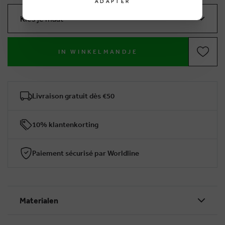
ADAPTER
Kies je maat
IN WINKELMANDJE
Livraison gratuit dès €50
10% klantenkorting
Paiement sécurisé par Worldline
Materialen