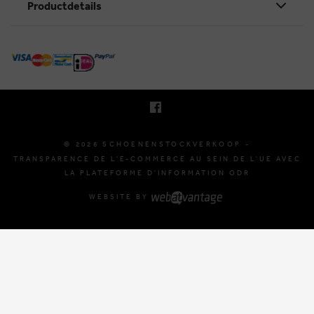
Productdetails
KRUINEIKESTRAAT 145
3150 HAACHT, BELGIQUE
E. INFO@SCHOENENSTOCKVERKOOP.BE
T. +32 (0)16 61 71 60
© 2026 SCHOENENSTOCKVERKOOP -
TRANSPARENCE DE L'E-COMMERCE AU SEIN DE L'UE AVEC
LA PLATEFORME D'INFORMATION ODR
WEBSITE BY