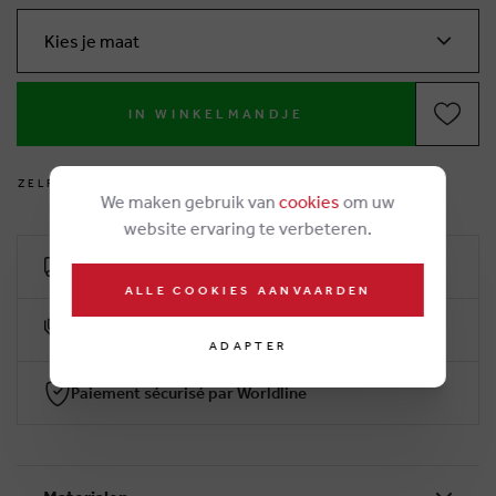
Kies je maat
IN WINKELMANDJE
Z
E
L
F
V
O
E
T
J
E
S
M
E
T
E
N
?
We maken gebruik van
cookies
om uw
website ervaring te verbeteren.
Livraison gratuit dès €50
ALLE COOKIES AANVAARDEN
10% klantenkorting
ADAPTER
Paiement sécurisé par Worldline