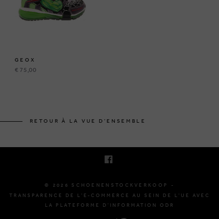
GEOX
€ 75,00
KRUINEIKESTRAAT 145
3150 HAACHT, BELGIQUE
RETOUR À LA VUE D'ENSEMBLE
E. INFO@SCHOENENSTOCKVERKOOP.BE
T. +32 (0)16 61 71 60
© 2026 SCHOENENSTOCKVERKOOP -
TRANSPARENCE DE L'E-COMMERCE AU SEIN DE L'UE AVEC
LA PLATEFORME D'INFORMATION ODR