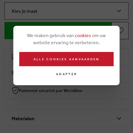
Kies je maat
IN WINKELMANDJE
We maken gebruik van
cookies
om uw
website ervaring te verbeteren.
Livraison gratuit dès €50
ALLE COOKIES AANVAARDEN
10% klantenkorting
ADAPTER
Paiement sécurisé par Worldline
Materialen