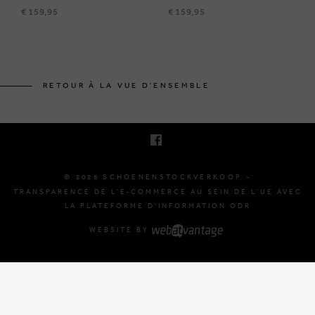
€ 159,95
€ 159,95
KRUINEIKESTRAAT 145
3150 HAACHT, BELGIQUE
RETOUR À LA VUE D'ENSEMBLE
E. INFO@SCHOENENSTOCKVERKOOP.BE
T. +32 (0)16 61 71 60
© 2026 SCHOENENSTOCKVERKOOP -
TRANSPARENCE DE L'E-COMMERCE AU SEIN DE L'UE AVEC
LA PLATEFORME D'INFORMATION ODR
WEBSITE BY