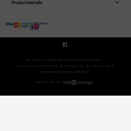
Productdetails
KRUINEIKESTRAAT 145
3150 HAACHT, BELGIUM
E. INFO@SCHOENENSTOCKVERKOOP.BE
T. +32 (0)16 61 71 60
© 2026 SCHOENENSTOCKVERKOOP -
CLEAR E-COMMERCE WITHIN THE EU WITH ODR
INFORMATION PLATFORM.
WEBSITE BY