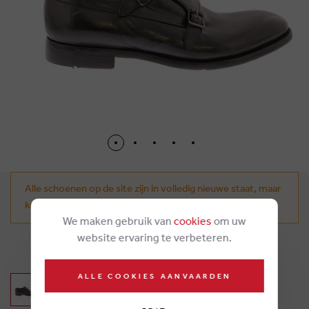
Alle schoenen op de site zijn in volledig nieuwe staat, maar
kunnen tekenen van doorpas vertonen.
We maken gebruik van
cookies
om uw
website ervaring te verbeteren.
€ 375,00
ALLE COOKIES AANVAARDEN