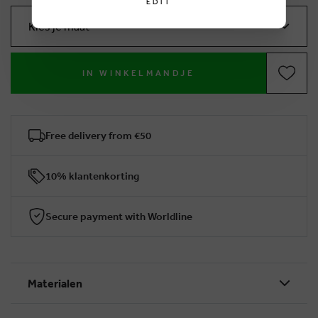
EDIT
Kies je maat
IN WINKELMANDJE
Free delivery from €50
10% klantenkorting
Secure payment with Worldline
Materialen