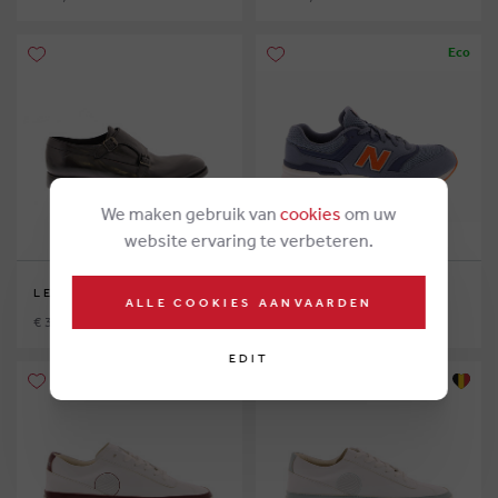
Eco
We maken gebruik van
cookies
om uw
website ervaring te verbeteren.
LEMARGO
NEW BALANCE
ALLE COOKIES AANVAARDEN
€ 375,00
€ 75,00
EDIT
Eco
Eco