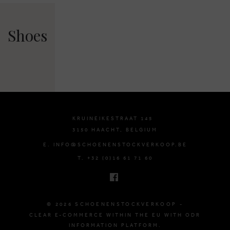
Shoes
KRUINEIKESTRAAT 145
3150 HAACHT, BELGIUM
E. INFO@SCHOENENSTOCKVERKOOP.BE
T. +32 (0)16 61 71 60
© 2026 SCHOENENSTOCKVERKOOP -
CLEAR E-COMMERCE WITHIN THE EU WITH ODR
INFORMATION PLATFORM.