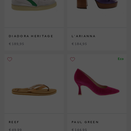
DIADORA HERITAGE
L'ARIANNA
€ 189,95
€ 184,95
Eco
REEF
PAUL GREEN
€ 49,99
€ 144,95