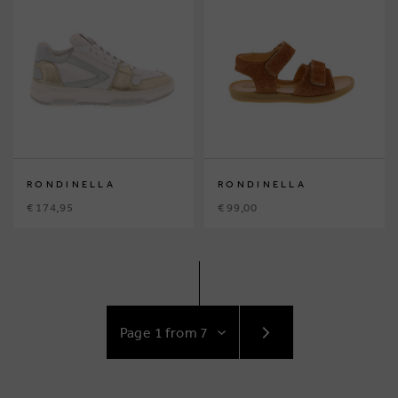
RONDINELLA
RONDINELLA
€ 174,95
€ 99,00
GO
TO
NEXT
PAGE