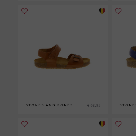
37
32
€ 62,95
STONES AND BONES
STONE
26
24