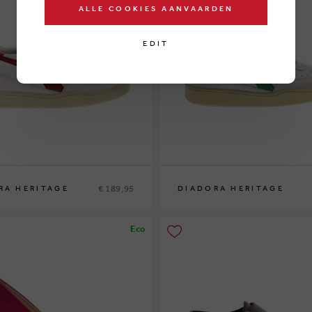
ALLE COOKIES AANVAARDEN
EDIT
€ 189,95
RA HERITAGE
DIADORA HERITAGE
38
Eco