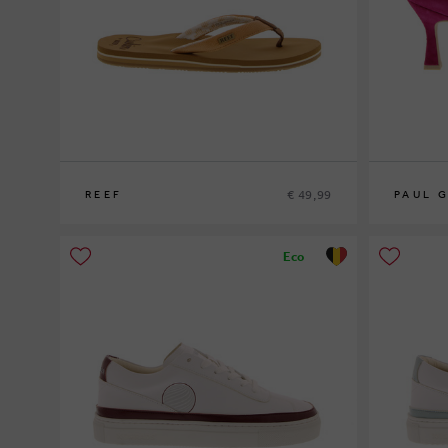
€ 49,99
REEF
PAUL 
36
39½
Eco