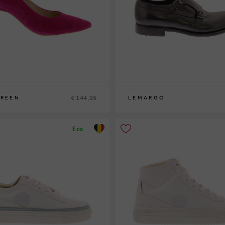
€ 144,95
GREEN
LEMARGO
42½
45
Eco