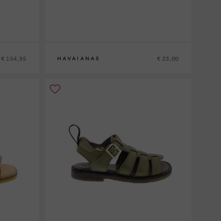
€ 154,95
€ 23,00
HAVAIANAS
27-28
29-30