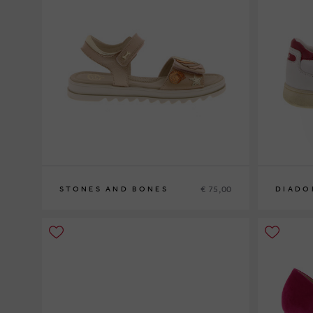
€ 75,00
STONES AND BONES
DIADO
31
40½
43