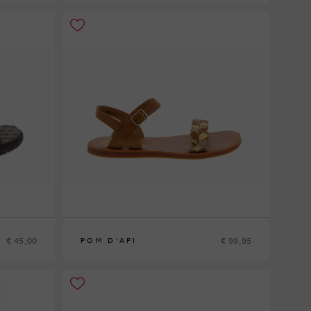
36
€ 45,00
€ 99,95
POM D'API
33