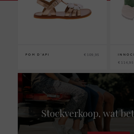
€ 109,95
POM D'API
INNOC
€ 114,95
30
37
Stockverkoop, wat bet