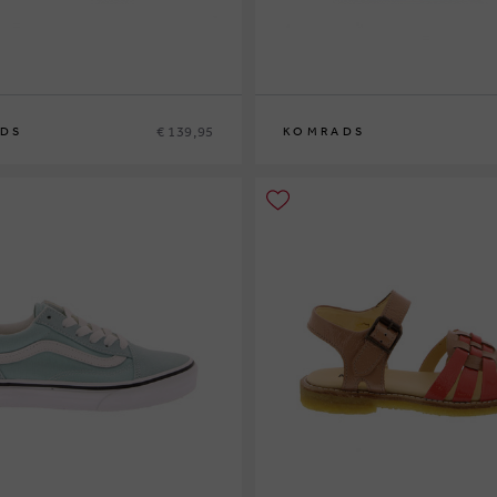
€ 139,95
DS
KOMRADS
37