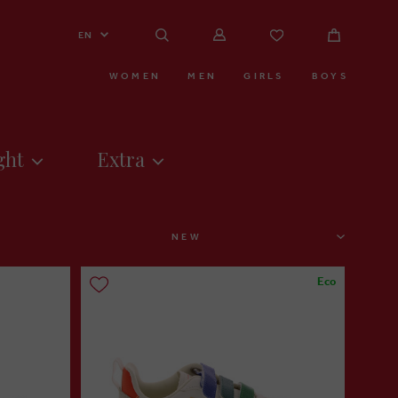
EN
WOMEN
MEN
GIRLS
BOYS
ght
Extra
SORT
Eco