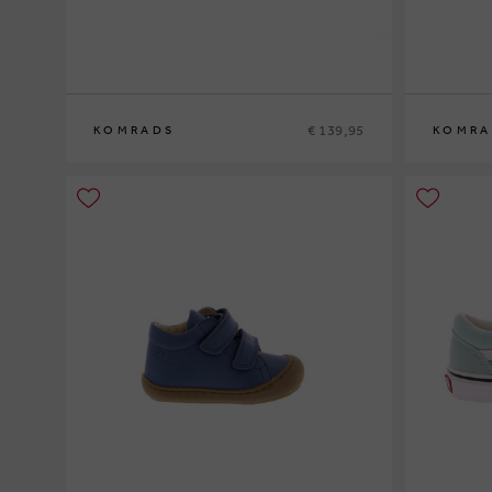
€ 139,95
KOMRADS
KOMRA
41
37