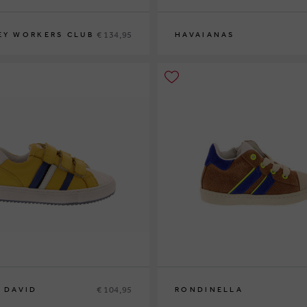
€ 134,95
EY WORKERS CLUB
HAVAIANAS
35-36
37-38
€ 104,95
E DAVID
RONDINELLA