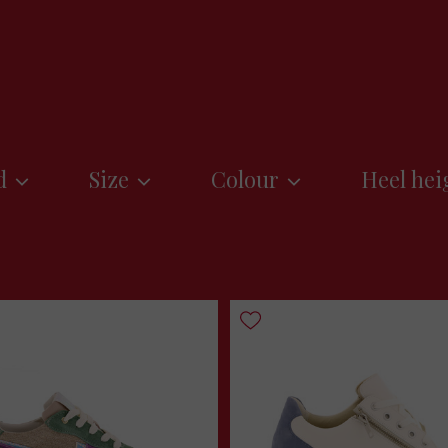
d
Size
Colour
Heel hei