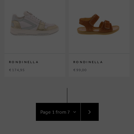
RONDINELLA
RONDINELLA
€ 174,95
€ 99,00
GO
TO
NEXT
PAGE