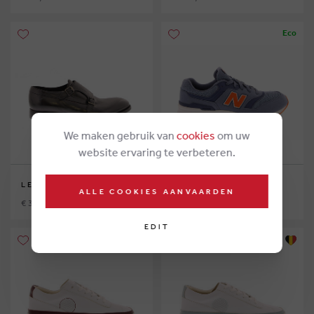
Eco
We maken gebruik van
cookies
om uw
website ervaring te verbeteren.
LEMARGO
NEW BALANCE
ALLE COOKIES AANVAARDEN
€ 375,00
€ 75,00
EDIT
Eco
Eco