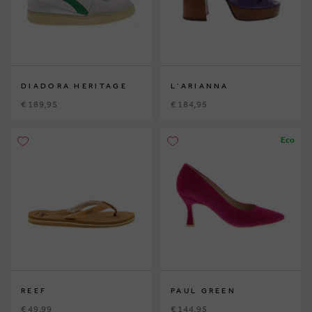
DIADORA HERITAGE
L'ARIANNA
€ 189,95
€ 184,95
Eco
REEF
PAUL GREEN
€ 49,99
€ 144,95