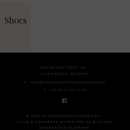
Shoes
KRUINEIKESTRAAT 145
3150 HAACHT, BELGIUM
E. INFO@SCHOENENSTOCKVERKOOP.BE
T. +32 (0)16 61 71 60
© 2026 SCHOENENSTOCKVERKOOP -
CLEAR E-COMMERCE WITHIN THE EU WITH ODR
INFORMATION PLATFORM.