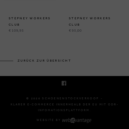
STEPNEY WORKERS
STEPNEY WORKERS
CLUB
CLUB
€ 109,95
€ 95,00
KRUINEIKESTRAAT 145
3150 HAACHT, BELGIË
ZURÜCK ZUR ÜBERSICHT
E. INFO@SCHOENENSTOCKVERKOOP.BE
T. +32 (0)16 61 71 60
© 2026 SCHOENENSTOCKVERKOOP -
KLARER E-COMMERCE INNERHEALB DER EU MIT ODR-
INFOMATIONSPLATTFORM.
WEBSITE BY