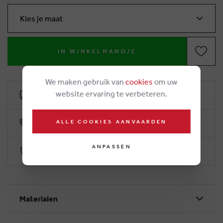
Kies je maat
IN WINKELMANDJE
We maken gebruik van
cookies
om uw
website ervaring te verbeteren.
Kostenlose Lieferung ab €50
ALLE COOKIES AANVAARDEN
10% klantenkorting
ANPASSEN
Sichere Zahlung durch Worldline
Materialen