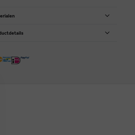
erialen
ductdetails