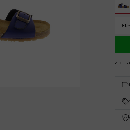
Kie
Z
E
L
F
V