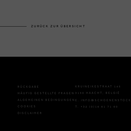
ZURÜCK ZUR ÜBERSICHT
KRUINEIKESTRAAT 145
RÜCKGABE
3150 HAACHT, BELGIË
HÄUFIG GESTELLTE FRAGEN
ALGEMEINEN BEDINGUNGEN
E. INFO@SCHOENENSTOCK
COOKIES
T. +32 (0)16 61 71 60
DISCLAIMER