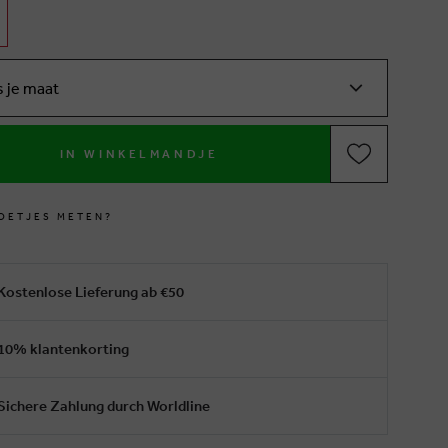
s je maat
IN WINKELMANDJE
O
E
T
J
E
S
M
E
T
E
N
?
Kostenlose Lieferung ab €50
10% klantenkorting
Sichere Zahlung durch Worldline