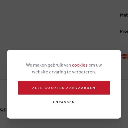
Mat
Pro
We maken gebruik van
cookies
om uw
website ervaring te verbeteren.
ALLE COOKIES AANVAARDEN
ANPASSEN
sandalen blau