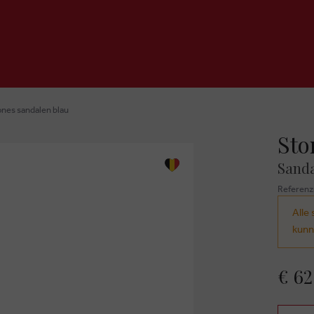
nes sandalen blau
Sto
Sanda
Referen
Alle 
kunn
€ 62