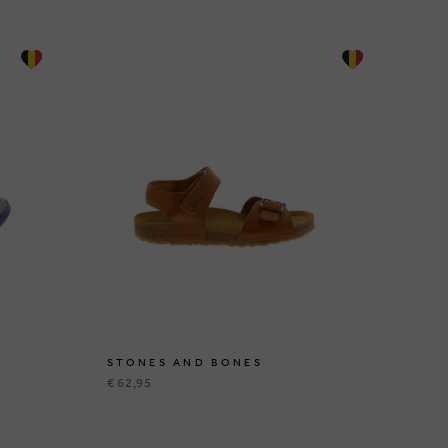
STONES AND BONES
ST
€ 62,95
€ 9