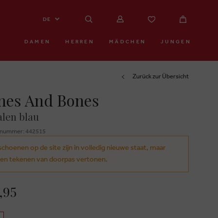
DE
DAMEN
HERREN
MÄDCHEN
JUNGEN
Zurück zur Übersicht
nes And Bones
len blau
znummer: 442515
schoenen op de site zijn in volledig nieuwe staat, maar
en tekenen van doorpas vertonen.
,95