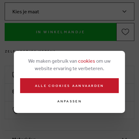
Kies je maat
IN WINKELMANDJE
Z
E
L
F
V
O
E
T
J
E
S
M
E
T
E
N
?
We maken gebruik van
cookies
om uw
website ervaring te verbeteren.
Kostenlose Lieferung ab €50
ALLE COOKIES AANVAARDEN
10% klantenkorting
ANPASSEN
Sichere Zahlung durch Worldline