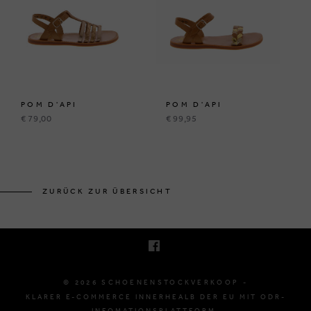
POM D'API
POM D'API
€ 79,00
€ 99,95
KRUINEIKESTRAAT 145
3150 HAACHT, BELGIË
ZURÜCK ZUR ÜBERSICHT
E. INFO@SCHOENENSTOCKVERKOOP.BE
T. +32 (0)16 61 71 60
© 2026 SCHOENENSTOCKVERKOOP -
KLARER E-COMMERCE INNERHEALB DER EU MIT ODR-