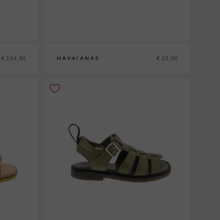
€ 154,95
€ 23,00
HAVAIANAS
27-28
29-30