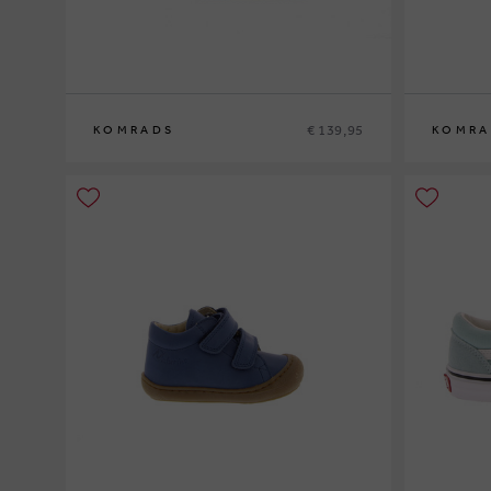
€ 139,95
KOMRADS
KOMRA
41
37