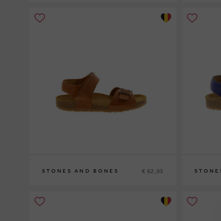
37
32
€ 62,95
STONES AND BONES
STONE
26
24