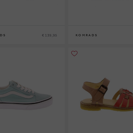
€ 139,95
DS
KOMRADS
37