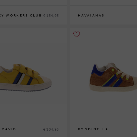
€ 134,95
EY WORKERS CLUB
HAVAIANAS
35-36
37-38
€ 104,95
E DAVID
RONDINELLA