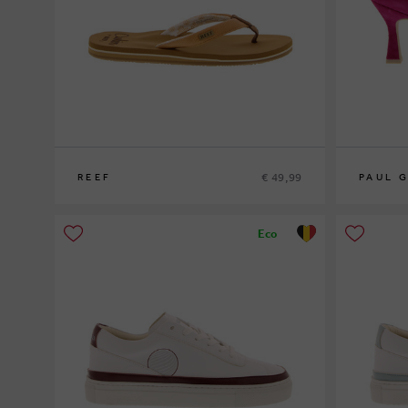
€ 49,99
REEF
PAUL 
36
39½
Eco