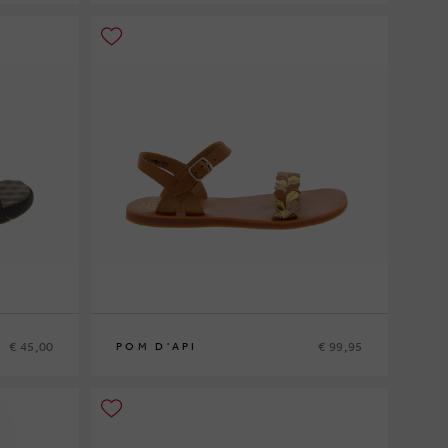
36
€ 45,00
€ 99,95
POM D'API
33