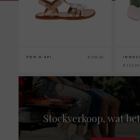
€ 109,95
POM D'API
INNOC
€ 114,95
30
37
Stockverkoop, wat bet