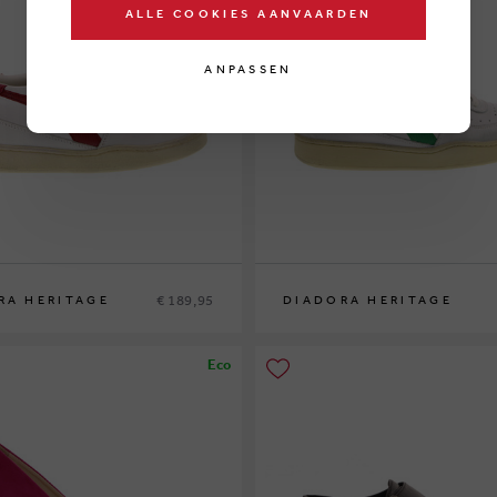
ALLE COOKIES AANVAARDEN
ANPASSEN
€ 189,95
RA HERITAGE
DIADORA HERITAGE
38
Eco