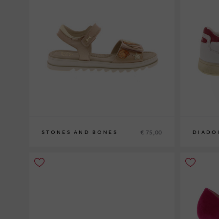
€ 75,00
STONES AND BONES
DIADO
31
40½
43